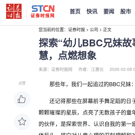
首页
快讯
要闻
股市
您当前的位置：
证券时报
>
公司
>
正文
探索“幼儿BBC兄妹
慧，点燃想象
来源：证券时报网
作者：江惠仪
2026-02-08 
那些年，我们一起追过的BBC兄妹
点赞
还记得那些在屏幕前手舞足蹈的日子
颗颗璀璨的星辰，点亮了无数孩子的童
的伙伴，是探索世界、认识自我的第一扇