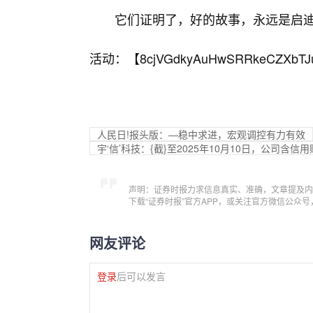
它们证明了，好的故事，永远是启
活动：【
8cjVGdkyAuHwSRRkeCZXbTJ
人民日!报头版：—稳中求进，宏观调控有力有效
宇‘信’科技：{截}至2025年10月10日，公司含信
声明：证券时报力求信息真实、准确，文章提及内
下载“证券时报”官方APP，或关注官方微信公众
网友评论
登录
后可以发言