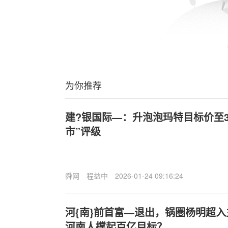
为你推荐
建?银国际—：升泡泡玛特目标价至3
市”评级
舜网
程益中
2026-01-24 09:16:24
河{南}前首富—退出，锅圈杨明超入
河南人撑起百亿目标？