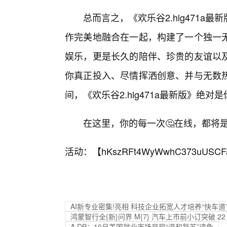
总而言之，《欢乐谷2.hlg471
作完美地融合在一起，构建了一个独一
娱乐，更是长久的陪伴、珍贵的友谊以
你真正投入、尽情挥洒创意、并与无数
间，《欢乐谷2.hlg471a最新版》绝对
在这里，你的每一次🤔在线，都将
活动：【
hKszRFt4WyWwhC373uUSCF
AI新专业密集!亮相 科技企业拓宽人才培养“快车道
鸿蒙智行全{新}问界 M{7} 汽车上市前小订突破 22 
A.DP：10月美国就业市场显现“温和复苏”迹象