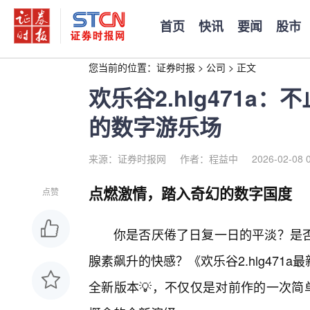
首页
快讯
要闻
股市
您当前的位置：
证券时报
>
公司
>
正文
欢乐谷2.hlg471a
的数字游乐场
来源：证券时报网
作者：程益中
2026-02-08 
点燃激情，踏入奇幻的数字国度
点赞
你是否厌倦了日复一日的平淡？是
腺素飙升的快感？《欢乐谷2.hlg47
全新版本💡，不仅仅是对前作的一次简