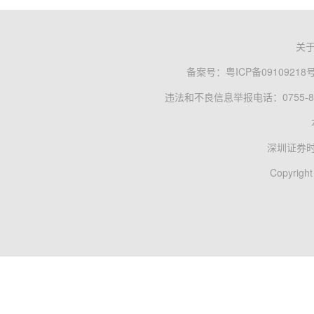
关
备案号：
粤ICP备09109218
违法和不良信息举报电话：0755-83
深圳证券
Copyright