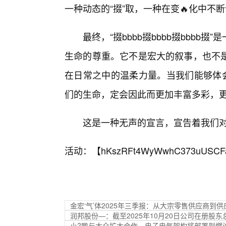
一种动态的“掇”取，一种在变🔥化中不
最终，“掇bbbb掇bbbb掇bbb
生命的尊重。它不是宏大的叙事，也不
在日常之中的温柔力量。当我们能够体会
们的生命，定会因此而更加丰富多彩，
这是一种无声的宣言，宣告着我们
活动：【
hKszRFt4WyWwhC373uUSCF
金宏‘气’体2025年三季报：从大宗零售供应商
润邦股份—：截至2025年10月20日公司在册股东总
小?鹏与大众扩大合作，电子电气架构将部署到燃