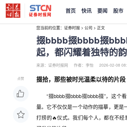
首页
快讯
要闻
股市
您当前的位置：
证券时报
>
公司
>
正文
掇bbbb掇bbbb掇b
起，都闪耀着独特的韵
来源：证券时报网
作者：李怡
2026-02-08 08
掇拾，那些被时光温柔以待的片段
点赞
“掇bbbb掇bbbb掇bbbb掇”
量。它不仅仅是一个动作的描摹，更是
打捞的🔥仪式。我们每个人，都在不经