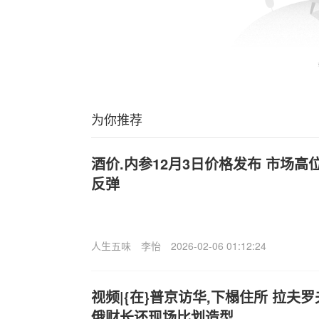
为你推荐
酒价.内参12月3日价格发布 市场高
反弹
人生五味
李怡
2026-02-06 01:12:24
视频|{在}普京访华,下榻住所 拉夫
俄财长还现场比划造型